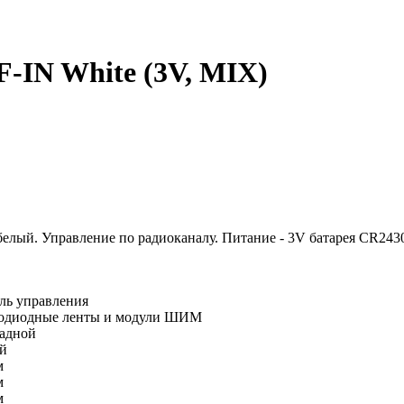
-IN White (3V, MIX)
 белый. Управление по радиоканалу. Питание - 3V батарея CR243
ль управления
одиодные ленты и модули ШИМ
адной
й
м
м
м