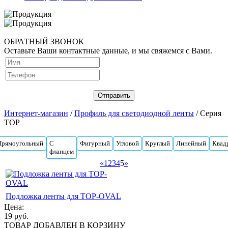
ОБРАТНЫЙ ЗВОНОК
Оставьте Ваши контактные данные, и мы свяжемся с Вами.
Интернет-магазин
/
Профиль для светодиодной ленты
/ Серия
TOP
Прямоугольный
С
Фигурный
Угловой
Круглый
Линейный
Квад
фланцем
«
1
2
3
4
5
»
Подложка ленты для TOP-OVAL
Цена:
19
руб.
ТОВАР ДОБАВЛЕН В КОРЗИНУ